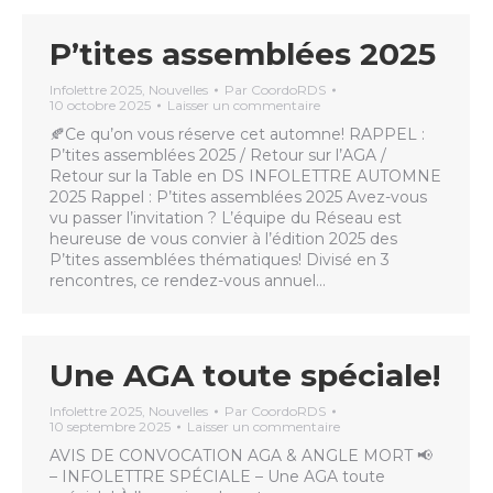
P’tites assemblées 2025
Infolettre 2025
,
Nouvelles
Par
CoordoRDS
10 octobre 2025
Laisser un commentaire
🍂Ce qu’on vous réserve cet automne! RAPPEL :
P’tites assemblées 2025 / Retour sur l’AGA /
Retour sur la Table en DS INFOLETTRE AUTOMNE
2025 Rappel : P’tites assemblées 2025 Avez-vous
vu passer l’invitation ? L’équipe du Réseau est
heureuse de vous convier à l’édition 2025 des
P’tites assemblées thématiques! Divisé en 3
rencontres, ce rendez-vous annuel…
Une AGA toute spéciale!
Infolettre 2025
,
Nouvelles
Par
CoordoRDS
10 septembre 2025
Laisser un commentaire
AVIS DE CONVOCATION AGA & ANGLE MORT 📢
– INFOLETTRE SPÉCIALE – Une AGA toute