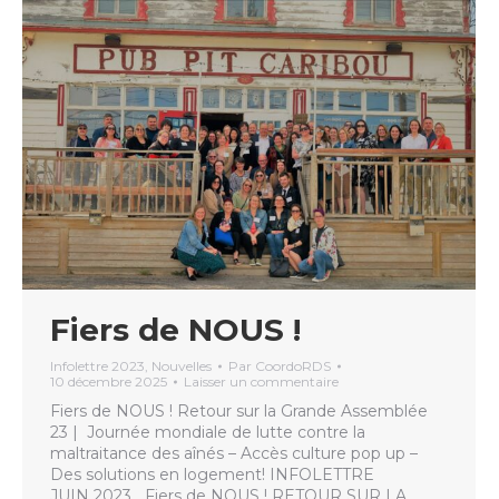
Fiers de NOUS !
Infolettre 2023
,
Nouvelles
Par
CoordoRDS
10 décembre 2025
Laisser un commentaire
Fiers de NOUS ! Retour sur la Grande Assemblée
23 | Journée mondiale de lutte contre la
maltraitance des aînés – Accès culture pop up –
Des solutions en logement! INFOLETTRE
JUIN 2023 Fiers de NOUS ! RETOUR SUR LA