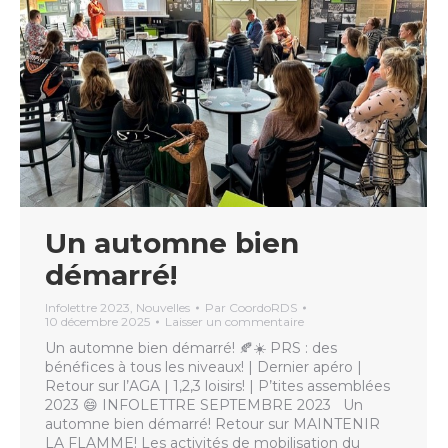
Un automne bien
démarré!
Infolettre 2023
,
Nouvelles
Par
CoordoRDS
10 décembre 2025
Laisser un commentaire
Un automne bien démarré! 🍂☀️ PRS : des
bénéfices à tous les niveaux! | Dernier apéro |
Retour sur l’AGA | 1,2,3 loisirs! | P’tites assemblées
2023 😄 INFOLETTRE SEPTEMBRE 2023 Un
automne bien démarré! Retour sur MAINTENIR
LA FLAMME! Les activités de mobilisation du