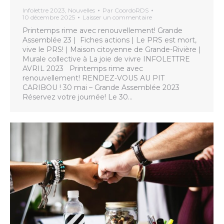
Infolettre 2023
,
Nouvelles
Par
CoordoRDS
10 décembre 2025
Laisser un commentaire
Printemps rime avec renouvellement! Grande
Assemblée 23 | Fiches actions | Le PRS est mort,
vive le PRS! | Maison citoyenne de Grande-Rivière |
Murale collective à La joie de vivre INFOLETTRE
AVRIL 2023 Printemps rime avec
renouvellement! RENDEZ-VOUS AU PIT
CARIBOU ! 30 mai – Grande Assemblée 2023
Réservez votre journée! Le 30…