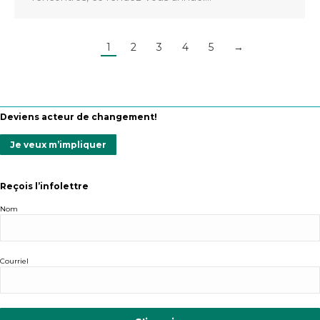
1
2
3
4
5
→
Deviens acteur de changement!
Je veux m’impliquer
Reçois l’infolettre
Nom
Courriel