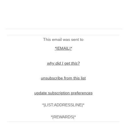
This email was sent to
*|EMAIL|*
why did I get this?
unsubscribe from this list
update subscription preferences
*|LIST:ADDRESSLINE|*
*|REWARDS|*