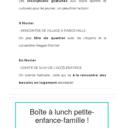
Des
inscriptions gratuites
aux loisirs sportifs et
culturels pour les jeunes : on peaufine l'action!
9 février
- RENCONTRE DE VILLAGE À PABOS MILLS
On jase
fête de quartier
avec les citoyens et la
conseillère Meggie Ritchie!
En février
- COMITÉ DE SUIVI DE L'ACCÉLÉRATRICE
On oriente Nathalie , celle qui ira
à la rencontre des
besoins en logement
abordable!
Boîte à lunch petite-
enfance-famille !