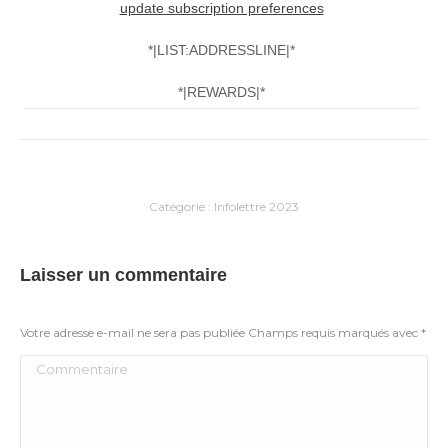
update subscription preferences
*|LIST:ADDRESSLINE|*
*|REWARDS|*
Catégorie :
Infolettre 2023
Laisser un commentaire
Votre adresse e-mail ne sera pas publiée Champs requis marqués avec
*
Commentaire