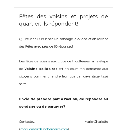
Fêtes des voisins et projets de
quartier: ils répondent!
Qui l'eût cru! On lance un sondage le 22 déc. et on revient
des Fêtes avec près de 60 réponses!
Des fêtes de voisins aux clubs de tricotteuses, la 1e étape
de
Voisins solidaires
est en cours :on demande aux
citoyens comment rendre leur quartier davantage tissé
serré!
Envie de prendre part à l'action, de répondre au
sondage ou de partager?
Contactez Marie-Charlotte
(
mcdugas@rdsrocherperce.com
)