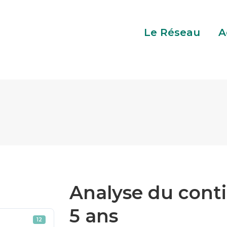
Réseau
Activités
SuperVoisin
Con
Le Réseau
A
Analyse du cont
5 ans
12