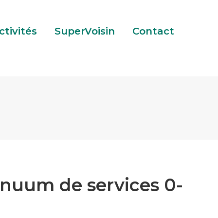
tact
ctivités
SuperVoisin
Contact
inuum de services 0-