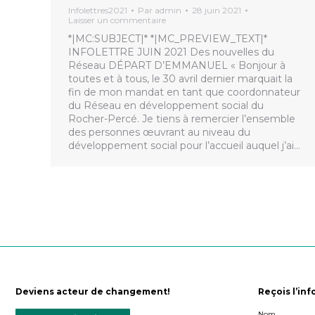
Infolettres2021
Par
admin
28 juin 2021
Laisser un commentaire
*|MC:SUBJECT|* *|MC_PREVIEW_TEXT|*
INFOLETTRE JUIN 2021 Des nouvelles du
Réseau DÉPART D’EMMANUEL « Bonjour à
toutes et à tous, le 30 avril dernier marquait la
fin de mon mandat en tant que coordonnateur
du Réseau en développement social du
Rocher-Percé. Je tiens à remercier l’ensemble
des personnes œuvrant au niveau du
développement social pour l’accueil auquel j’ai…
Deviens acteur de changement!
Reçois l’inf
Nom