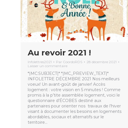
Au revoir 2021 !
Infolettres2021
Par
CoordoRDS
28 décembre 2021
Laisser un commentaire
*|MC:SUBJECT|* *|MC_PREVIEW_TEXT|*
INFOLETTRE DÉCEMBRE 2021 Nos meilleurs
voeux! Un avant-goût de janvier! Accès
logement : votre vision en 5 minutes ! Comme
promis à la p’tite assemblée logement, voici le
questionnaire d’ÉCOBES destiné aux
partenaires pour orienter nos travaux de l’hiver
visant à documenter les besoins en logements
abordables, sociaux et alternatifs sur le
territoire…