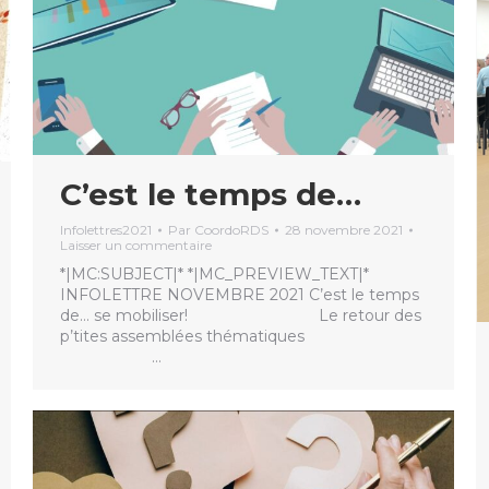
C’est le temps de…
Infolettres2021
Par
CoordoRDS
28 novembre 2021
Laisser un commentaire
*|MC:SUBJECT|* *|MC_PREVIEW_TEXT|*
INFOLETTRE NOVEMBRE 2021 C’est le temps
de… se mobiliser! Le retour des
p’tites assemblées thématiques
…