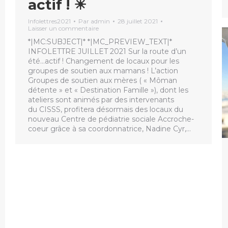
actif ! ☀
Infolettres2021
Par
admin
28 juillet 2021
Laisser un commentaire
*|MC:SUBJECT|* *|MC_PREVIEW_TEXT|*
INFOLETTRE JUILLET 2021 Sur la route d’un
été…actif ! Changement de locaux pour les
groupes de soutien aux mamans ! L’action
Groupes de soutien aux mères ( « Môman
détente » et « Destination Famille »), dont les
ateliers sont animés par des intervenants
du CISSS, profitera désormais des locaux du
nouveau Centre de pédiatrie sociale Accroche-
coeur grâce à sa coordonnatrice, Nadine Cyr,…