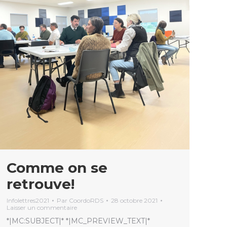
Comme on se
retrouve!
Infolettres2021
Par
CoordoRDS
28 octobre 2021
Laisser un commentaire
*|MC:SUBJECT|* *|MC_PREVIEW_TEXT|*