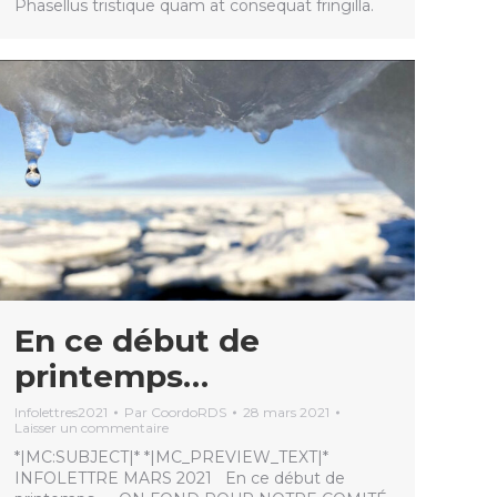
Phasellus tristique quam at consequat fringilla.
En ce début de
printemps…
Infolettres2021
Par
CoordoRDS
28 mars 2021
Laisser un commentaire
*|MC:SUBJECT|* *|MC_PREVIEW_TEXT|*
INFOLETTRE MARS 2021 En ce début de