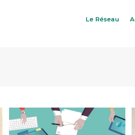
Réseau
Activités
SuperVoisin
Con
Le Réseau
A