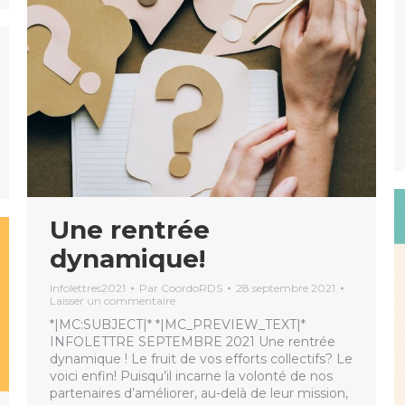
Une rentrée
dynamique!
Infolettres2021
Par
CoordoRDS
28 septembre 2021
Laisser un commentaire
*|MC:SUBJECT|* *|MC_PREVIEW_TEXT|*
INFOLETTRE SEPTEMBRE 2021 Une rentrée
dynamique ! Le fruit de vos efforts collectifs? Le
voici enfin! Puisqu’il incarne la volonté de nos
partenaires d’améliorer, au-delà de leur mission,