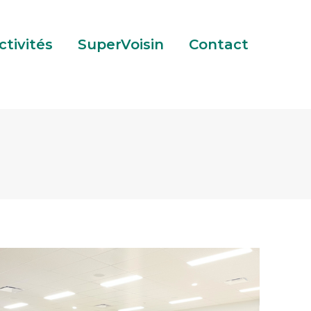
tact
ctivités
SuperVoisin
Contact