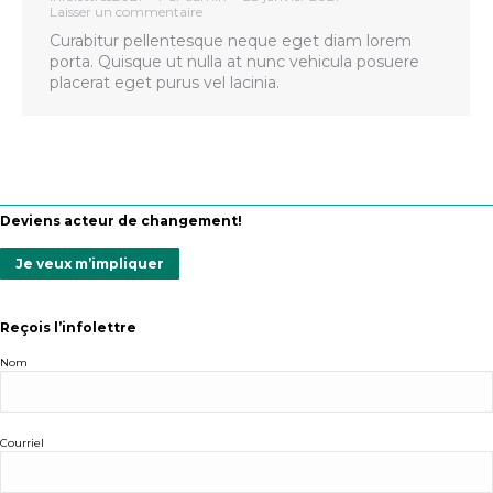
Laisser un commentaire
Curabitur pellentesque neque eget diam lorem
porta. Quisque ut nulla at nunc vehicula posuere
placerat eget purus vel lacinia.
Deviens acteur de changement!
Je veux m’impliquer
Reçois l’infolettre
Nom
Courriel