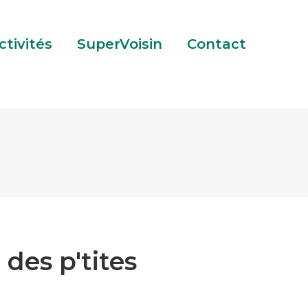
tact
ctivités
SuperVoisin
Contact
des p'tites