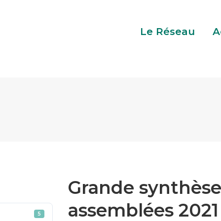
Réseau
Activités
SuperVoisin
Con
Le Réseau
A
Grande synthèse 
assemblées 2021
5